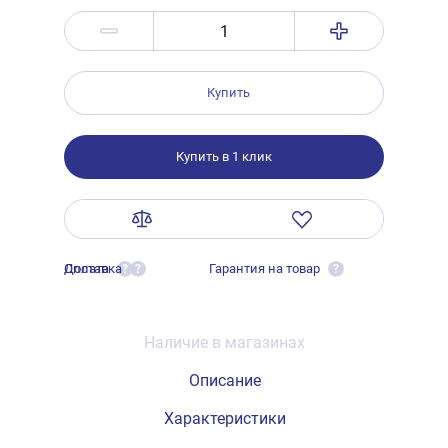
Купить
Купить в 1 клик
Оплата
Доставка
Гарантия на товар
?
?
?
Наличие в магазинах
Описание
Характеристики