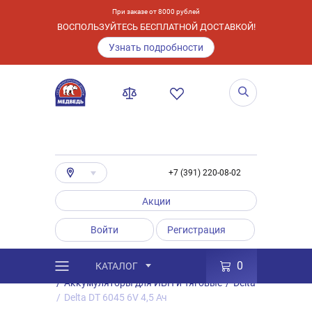
При заказе от 8000 рублей
ВОСПОЛЬЗУЙТЕСЬ БЕСПЛАТНОЙ ДОСТАВКОЙ!
Узнать подробности
+7 (391) 220-08-02
Акции
Войти
Регистрация
0
КАТАЛОГ
/
Каталог
/
Товары
/
Аккумуляторы
/
Аккумуляторы для ИБП и Тяговые
/
Delta
/
Delta DT 6045 6V 4,5 Ач