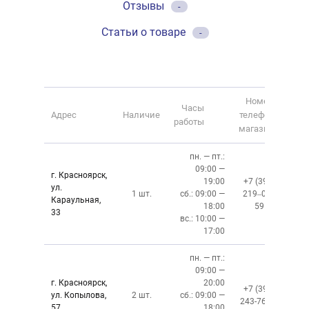
Отзывы
-
Статьи о товаре
-
Номер
Часы
Адрес
Наличие
телефона
работы
магазина
пн. — пт.:
09:00 —
г. Красноярск,
19:00
+7 (391)
ул.
1 шт.
сб.: 09:00 —
219‒01‒
Караульная,
18:00
59
33
вс.: 10:00 —
17:00
пн. — пт.:
09:00 —
г. Красноярск,
20:00
+7 (391)
ул. Копылова,
2 шт.
сб.: 09:00 —
243-76-13
57
18:00