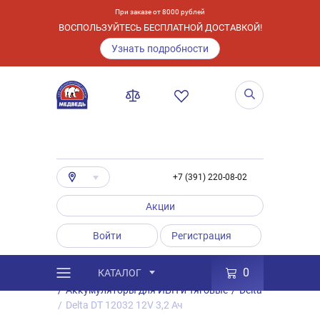
При заказе от 8000 рублей
ВОСПОЛЬЗУЙТЕСЬ БЕСПЛАТНОЙ ДОСТАВКОЙ!
Узнать подробности
+7 (391) 220-08-02
Акции
Войти
Регистрация
0
КАТАЛОГ
/
Каталог
/
Товары
/
Аккумуляторы
/
Аккумуляторы для ИБП и Тяговые
/
Delta
/
Delta DT 12032 12V 3,2 Ач