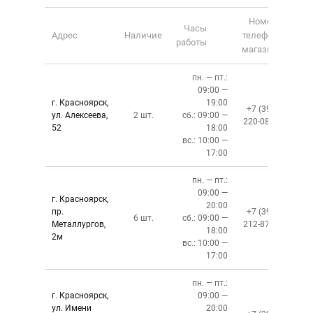
Номер
Часы
Адрес
Наличие
телефона
работы
магазина
пн. — пт.:
09:00 —
г. Красноярск,
19:00
+7 (391)
ул. Алексеева,
2 шт.
сб.: 09:00 —
220-08-02
52
18:00
вс.: 10:00 —
17:00
пн. — пт.:
09:00 —
г. Красноярск,
20:00
пр.
+7 (391)
6 шт.
сб.: 09:00 —
Металлургов,
212-87-27
18:00
2м
вс.: 10:00 —
17:00
пн. — пт.:
г. Красноярск,
09:00 —
ул. Имени
20:00