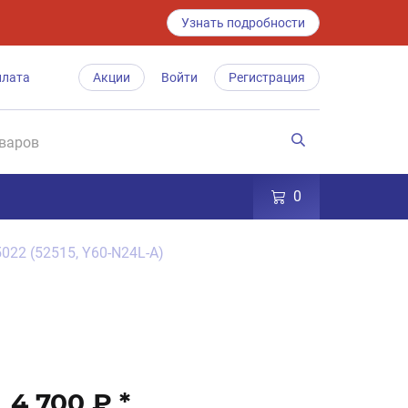
Узнать подробности
плата
Акции
Войти
Регистрация
0
022 (52515, Y60-N24L-A)
4 700 ₽
*