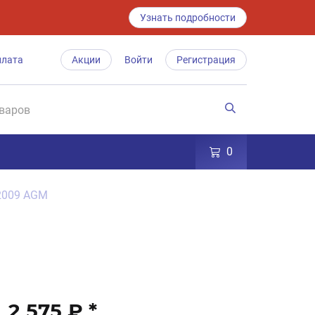
Узнать подробности
плата
Акции
Войти
Регистрация
0
12009 AGM
2 575 ₽
*