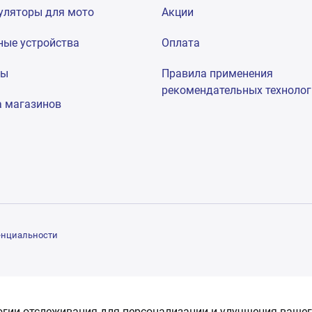
уляторы для мото
Акции
ные устройства
Оплата
мы
Правила применения
рекомендательных техноло
а магазинов
енциальности
огии отслеживания для персонализации и улучшения вашег