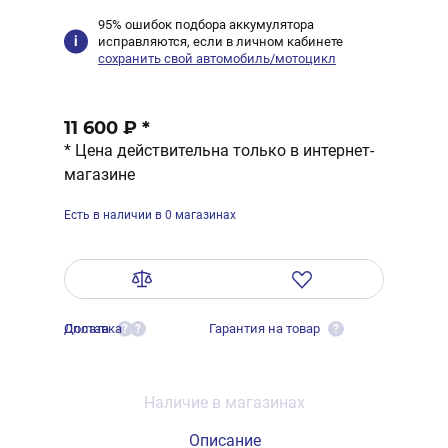
95% ошибок подбора аккумулятора
исправляются, если в личном кабинете
сохранить свой автомобиль/мотоцикл
11 600 ₽
*
* Цена действительна только в интернет-
магазине
Есть в наличии в 0 магазинах
Оплата
Доставка
Гарантия на товар
?
?
?
Наличие в магазинах
Описание