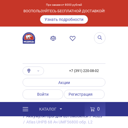
При заказе от 8000 рублей
ВОСПОЛЬЗУЙТЕСЬ БЕСПЛАТНОЙ ДОСТАВКОЙ!
Узнать подробности
+7 (391) 220-08-02
Акции
Войти
Регистрация
0
КАТАЛОГ
/
Каталог
/
Товары
/
Аккумуляторы
/
Аккумуляторы для автомобилей
/
Atlas
/
Atlas UHPB 68 Ач UMF56800 обр. L2