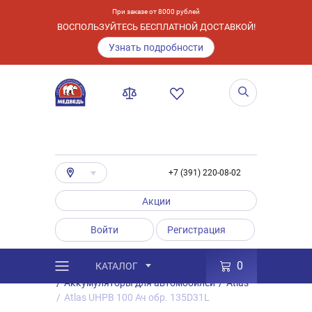
При заказе от 8000 рублей
ВОСПОЛЬЗУЙТЕСЬ БЕСПЛАТНОЙ ДОСТАВКОЙ!
Узнать подробности
+7 (391) 220-08-02
Акции
Войти
Регистрация
0
КАТАЛОГ
/
Каталог
/
Товары
/
Аккумуляторы
/
Аккумуляторы для автомобилей
/
Atlas
/
Atlas UHPB 100 Ач обр. 135D31L