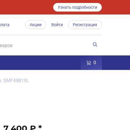
Узнать подробности
плата
Акции
Войти
Регистрация
0
бр. SMF46B19L
7 400 ₽
*