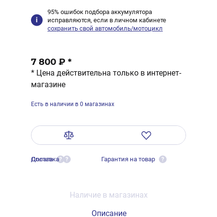
95% ошибок подбора аккумулятора
исправляются, если в личном кабинете
сохранить свой автомобиль/мотоцикл
7 800 ₽
*
* Цена действительна только в интернет-
магазине
Есть в наличии в 0 магазинах
Оплата
Доставка
Гарантия на товар
?
?
?
Наличие в магазинах
Описание