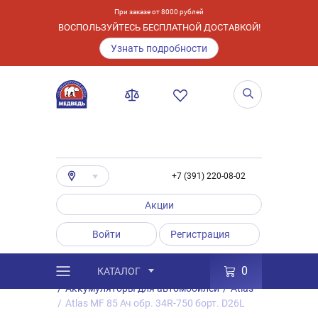
При заказе от 8000 рублей
ВОСПОЛЬЗУЙТЕСЬ БЕСПЛАТНОЙ ДОСТАВКОЙ!
Узнать подробности
+7 (391) 220-08-02
Акции
Войти
Регистрация
0
КАТАЛОГ
/
Каталог
/
Товары
/
Аккумуляторы
/
Аккумуляторы для автомобилей
/
Atlas
/
Atlas MF 85 Ач обр. 34R-750 борт. D26L