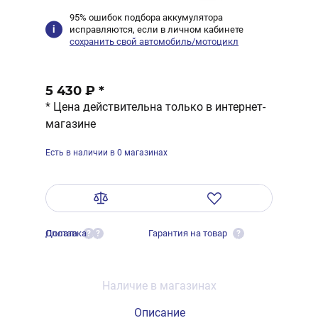
95% ошибок подбора аккумулятора
исправляются, если в личном кабинете
сохранить свой автомобиль/мотоцикл
5 430 ₽
*
* Цена действительна только в интернет-
магазине
Есть в наличии в 0 магазинах
Оплата
Доставка
Гарантия на товар
?
?
?
Наличие в магазинах
Описание