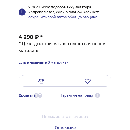
95% ошибок подбора аккумулятора
исправляются, если в личном кабинете
сохранить свой автомобиль/мотоцикл
4 290 ₽
*
* Цена действительна только в интернет-
магазине
Есть в наличии в 0 магазинах
Оплата
Доставка
Гарантия на товар
?
?
?
Наличие в магазинах
Описание