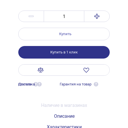
Купить
Купить в 1 клик
Оплата
Доставка
Гарантия на товар
?
?
?
Наличие в магазинах
Описание
Характеристики