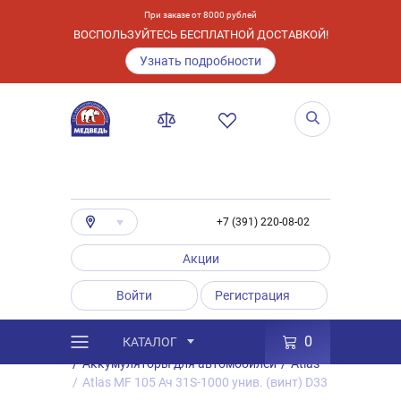
При заказе от 8000 рублей
ВОСПОЛЬЗУЙТЕСЬ БЕСПЛАТНОЙ ДОСТАВКОЙ!
Узнать подробности
+7 (391) 220-08-02
Акции
Войти
Регистрация
0
КАТАЛОГ
/
Каталог
/
Товары
/
Аккумуляторы
/
Аккумуляторы для автомобилей
/
Atlas
/
Atlas MF 105 Ач 31S-1000 унив. (винт) D33