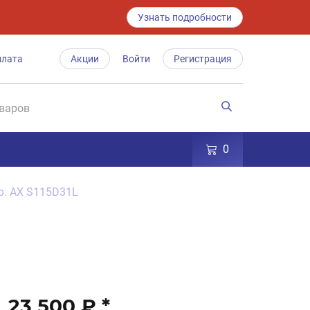
Узнать подробности
плата
Акции
Войти
Регистрация
0
бр. AX S115D31L
23 500 ₽
*