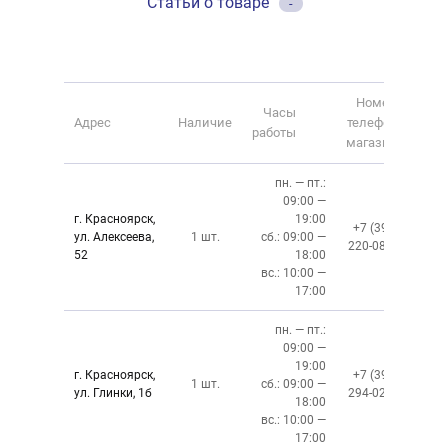
Статьи о товаре
-
Номер
Часы
Адрес
Наличие
телефона
работы
магазина
пн. — пт.:
09:00 —
г. Красноярск,
19:00
+7 (391)
ул. Алексеева,
1 шт.
сб.: 09:00 —
220-08-02
52
18:00
вс.: 10:00 —
17:00
пн. — пт.:
09:00 —
19:00
г. Красноярск,
+7 (391)
1 шт.
сб.: 09:00 —
ул. Глинки, 1б
294-02-02
18:00
вс.: 10:00 —
17:00