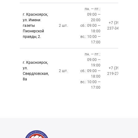
пн. — пт.:
г. Красноярск,
09:00 —
ул. Имени
20:00
+7 (391)
газеты
2 шт.
сб.: 09:00 —
237-34-34
Пионерской
18:00
правды, 2.
вс.: 10:00 —
17:00
пн. — пт.:
09:00 —
г. Красноярск,
19:00
ул.
+7 (391)
2 шт.
сб.: 09:00 —
Свердловская,
219-27-50
18:00
8а
вс.: 10:00 —
17:00