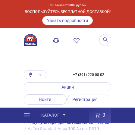
При заказе от 8000 рублей
ВОСПОЛЬЗУЙТЕСЬ БЕСПЛАТНОЙ ДОСТАВКОЙ!
Узнать подробности
+7 (391) 220-08-02
Акции
Войти
Регистрация
0
КАТАЛОГ
/
Каталог
/
Товары
/
Аккумуляторы
/
Аккумуляторы для автомобилей
/
Актех
/
АкТех Standart Азия 100 Ач пр. D31R