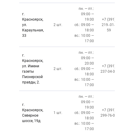
пн. — пт.:
г.
09:00 —
Красноярск,
19:00
+7 (391)
ул.
2 шт.
сб.: 09:00 —
219‒01‒
Караульная,
18:00
59
33
вс.: 10:00 —
17:00
пн. — пт.:
г.
09:00 —
Красноярск,
20:00
ул. Имени
+7 (391)
2 шт.
сб.: 09:00 —
газеты
237-34-34
18:00
Пионерской
вс.: 10:00 —
правды, 2.
17:00
пн. — пт.:
09:00 —
г.
19:00
Красноярск,
+7 (391)
1 шт.
сб.: 09:00 —
Северное
299-76-06
18:00
шоссе, 19д
вс.: 10:00 —
17:00