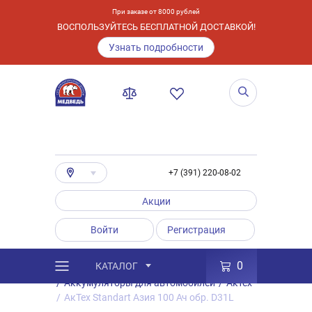
При заказе от 8000 рублей
ВОСПОЛЬЗУЙТЕСЬ БЕСПЛАТНОЙ ДОСТАВКОЙ!
Узнать подробности
+7 (391) 220-08-02
Акции
Войти
Регистрация
0
КАТАЛОГ
/
Каталог
/
Товары
/
Аккумуляторы
/
Аккумуляторы для автомобилей
/
Актех
/
АкТех Standart Азия 100 Ач обр. D31L