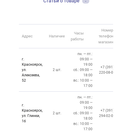
Статьи о товаре
-
Номер
Часы
Адрес
Наличие
телефона
работы
магазина
пн. — пт.:
г.
09:00 —
Красноярск,
19:00
+7 (391)
ул.
2 шт.
сб.: 09:00 —
220-08-02
Алексеева,
18:00
52
вс.: 10:00 —
17:00
пн. — пт.:
09:00 —
г.
19:00
Красноярск,
+7 (391)
2 шт.
сб.: 09:00 —
ул. Глинки,
294-02-02
18:00
1б
вс.: 10:00 —
17:00