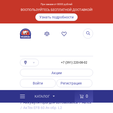
При заказе от 8000 рублей
ВОСПОЛЬЗУЙТЕСЬ БЕСПЛАТНОЙ ДОСТАВКОЙ!
Узнать подробности
+7 (391) 220-08-02
Акции
Войти
Регистрация
0
КАТАЛОГ
/
Каталог
/
Товары
/
Аккумуляторы
/
Аккумуляторы для автомобилей
/
Актех
/
АкТех EFB 60 Ач обр. L2