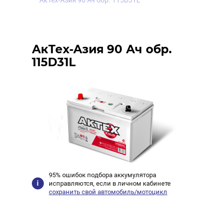
АкТех-Азия 90 Ач обр. 115D31L
АкТех-Азия 90 Ач обр.
115D31L
95% ошибок подбора аккумулятора
исправляются, если в личном кабинете
сохранить свой автомобиль/мотоцикл