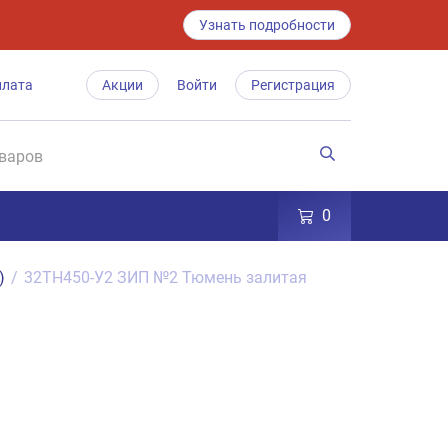
Узнать подробности
плата
Акции
Войти
Регистрация
0
)
/
32ТН450-У2 ЗИП №2 Тюмень залитая