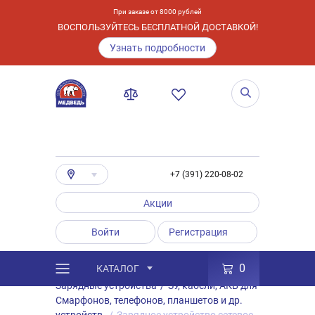
При заказе от 8000 рублей
ВОСПОЛЬЗУЙТЕСЬ БЕСПЛАТНОЙ ДОСТАВКОЙ!
Узнать подробности
+7 (391) 220-08-02
Акции
Войти
Регистрация
0
КАТАЛОГ
/
Каталог
/
Товары
/
Аксессуары
/
Зарядные устройства
/
ЗУ, кабели, АКБ для
Смарфонов, телефонов, планшетов и др.