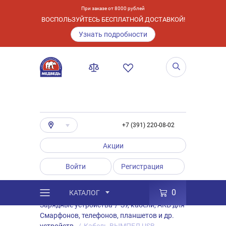
При заказе от 8000 рублей
ВОСПОЛЬЗУЙТЕСЬ БЕСПЛАТНОЙ ДОСТАВКОЙ!
Узнать подробности
+7 (391) 220-08-02
Акции
Войти
Регистрация
0
КАТАЛОГ
/
Каталог
/
Товары
/
Аксессуары
/
Зарядные устройства
/
ЗУ, кабели, АКБ для
Смарфонов, телефонов, планшетов и др.