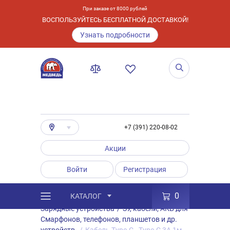
При заказе от 8000 рублей
ВОСПОЛЬЗУЙТЕСЬ БЕСПЛАТНОЙ ДОСТАВКОЙ!
Узнать подробности
+7 (391) 220-08-02
Акции
Войти
Регистрация
0
КАТАЛОГ
/
Каталог
/
Товары
/
Аксессуары
/
Зарядные устройства
/
ЗУ, кабели, АКБ для
Смарфонов, телефонов, планшетов и др.