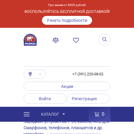
При заказе от 8000 рублей
ВОСПОЛЬЗУЙТЕСЬ БЕСПЛАТНОЙ ДОСТАВКОЙ!
Узнать подробности
+7 (391) 220-08-02
Акции
Войти
Регистрация
0
КАТАЛОГ
/
Каталог
/
Товары
/
Аксессуары
/
Зарядные устройства
/
ЗУ, кабели, АКБ для
Смарфонов, телефонов, планшетов и др.