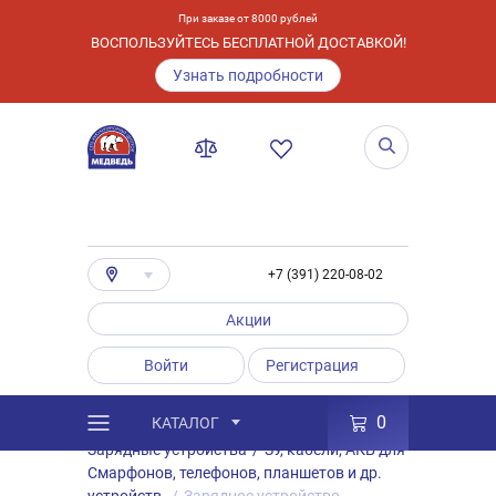
При заказе от 8000 рублей
ВОСПОЛЬЗУЙТЕСЬ БЕСПЛАТНОЙ ДОСТАВКОЙ!
Узнать подробности
+7 (391) 220-08-02
Акции
Войти
Регистрация
0
КАТАЛОГ
/
Каталог
/
Товары
/
Аксессуары
/
Зарядные устройства
/
ЗУ, кабели, АКБ для
Смарфонов, телефонов, планшетов и др.