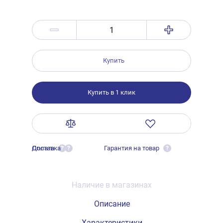
Купить
Купить в 1 клик
Оплата
Доставка
Гарантия на товар
?
?
?
Наличие в магазинах
Описание
Характеристики