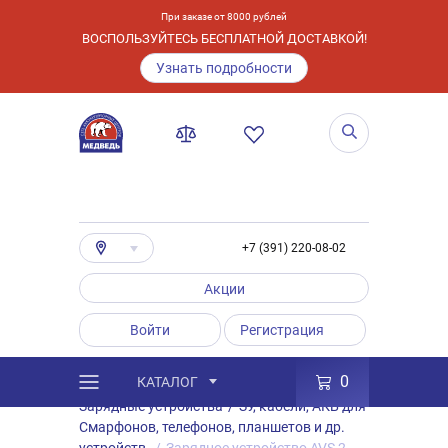
При заказе от 8000 рублей
ВОСПОЛЬЗУЙТЕСЬ БЕСПЛАТНОЙ ДОСТАВКОЙ!
Узнать подробности
+7 (391) 220-08-02
Акции
Войти
Регистрация
0
КАТАЛОГ
/
Каталог
/
Товары
/
Аксессуары
/
Зарядные устройства
/
ЗУ, кабели, АКБ для
Смарфонов, телефонов, планшетов и др.