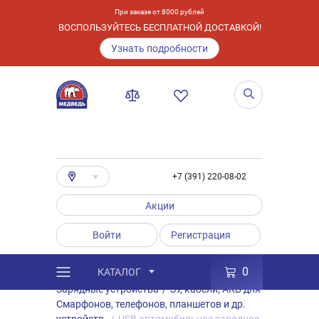
При заказе от 8000 рублей
ВОСПОЛЬЗУЙТЕСЬ БЕСПЛАТНОЙ ДОСТАВКОЙ!
Узнать подробности
+7 (391) 220-08-02
Акции
Войти
Регистрация
0
КАТАЛОГ
/
Каталог
/
Товары
/
Аксессуары
/
Зарядные устройства
/
ЗУ, кабели, АКБ для
Смарфонов, телефонов, планшетов и др.