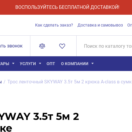
ВОСПОЛЬЗУЙТЕСЬ БЕСПЛАТНОЙ ДОСТАВКОЙ!
Как сделать заказ?
Доставка и самовывоз
О
ать звонок
УАРЫ
УСЛУГИ
ОПТ
О КОМПАНИИ
ы
/
Трос ленточный SKYWAY 3.5т 5м 2 крюка A-class в сумк
YWAY 3.5т 5м 2
мке