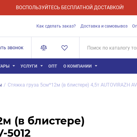
ВОСПОЛЬЗУЙТЕСЬ БЕСПЛАТНОЙ ДОСТАВКОЙ!
Как сделать заказ?
Доставка и самовывоз
О
ать звонок
УАРЫ
УСЛУГИ
ОПТ
О КОМПАНИИ
ы
/
Стяжка груза 5см*12м (в блистере) 4,5т AUTOVIRAZH AV
2м (в блистере)
-5012