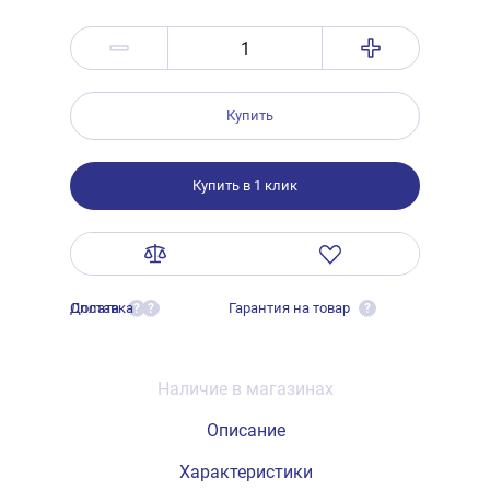
Купить
Купить в 1 клик
Оплата
Доставка
Гарантия на товар
?
?
?
Наличие в магазинах
Описание
Характеристики