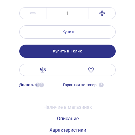
Купить
Купить в 1 клик
Оплата
Доставка
Гарантия на товар
?
?
?
Наличие в магазинах
Описание
Характеристики