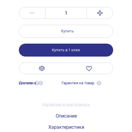
Купить
Купить в 1 клик
Оплата
Доставка
Гарантия на товар
?
?
?
Наличие в магазинах
Описание
Характеристики