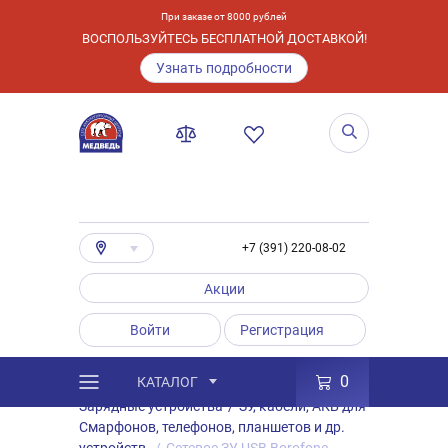
При заказе от 8000 рублей
ВОСПОЛЬЗУЙТЕСЬ БЕСПЛАТНОЙ ДОСТАВКОЙ!
Узнать подробности
+7 (391) 220-08-02
Акции
Войти
Регистрация
0
КАТАЛОГ
/
Каталог
/
Товары
/
Аксессуары
/
Зарядные устройства
/
ЗУ, кабели, АКБ для
Смарфонов, телефонов, планшетов и др.