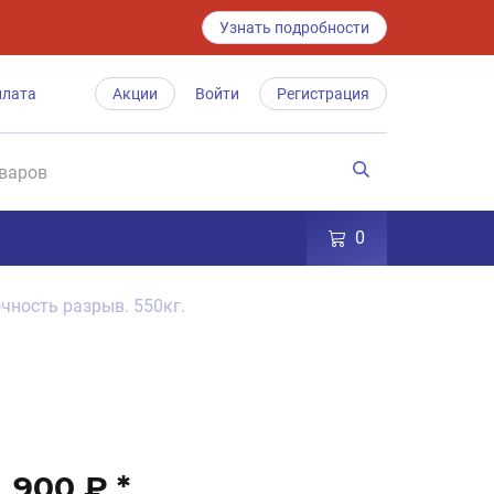
Узнать подробности
плата
Акции
Войти
Регистрация
0
очность разрыв. 550кг.
900 ₽
*