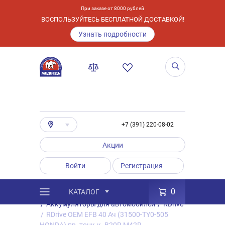
При заказе от 8000 рублей
ВОСПОЛЬЗУЙТЕСЬ БЕСПЛАТНОЙ ДОСТАВКОЙ!
Узнать подробности
+7 (391) 220-08-02
Акции
Войти
Регистрация
0
КАТАЛОГ
/
Каталог
/
Товары
/
Аккумуляторы
/
Аккумуляторы для автомобилей
/
RDrive
/
RDrive OEM EFB 40 Ач (31500-TY0-505