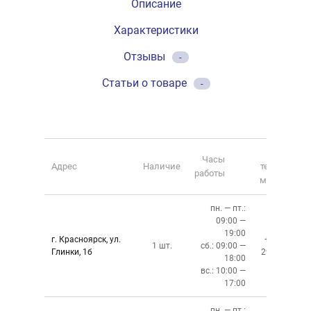
Описание
Характеристики
Отзывы
-
Статьи о товаре
-
Номер
Часы
Адрес
Наличие
телефона
работы
магазина
пн. — пт.:
09:00 —
19:00
г. Красноярск, ул.
+7 (391)
1 шт.
сб.: 09:00 —
Глинки, 1б
294-02-02
18:00
вс.: 10:00 —
17:00
пн. — пт.: