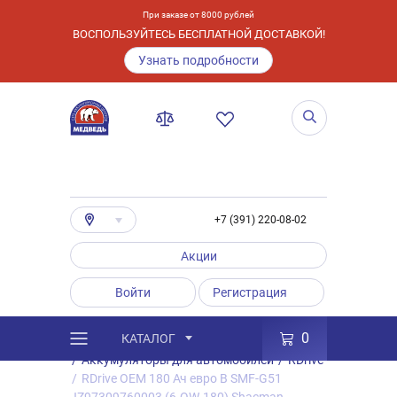
При заказе от 8000 рублей
ВОСПОЛЬЗУЙТЕСЬ БЕСПЛАТНОЙ ДОСТАВКОЙ!
Узнать подробности
+7 (391) 220-08-02
Акции
Войти
Регистрация
0
КАТАЛОГ
/
Каталог
/
Товары
/
Аккумуляторы
/
Аккумуляторы для автомобилей
/
RDrive
/
RDrive OEM 180 Ач евро B SMF-G51