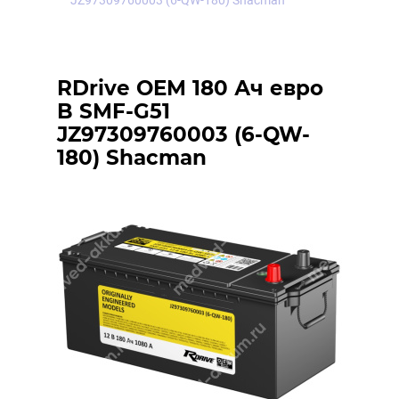
JZ97309760003 (6-QW-180) Shacman
RDrive OEM 180 Ач евро
B SMF-G51
JZ97309760003 (6-QW-
180) Shacman