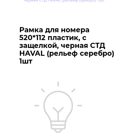
черная СТД HAVAL (рельеф серебро) 1шт
Рамка для номера
520*112 пластик, с
защелкой, черная СТД
HAVAL (рельеф серебро)
1шт