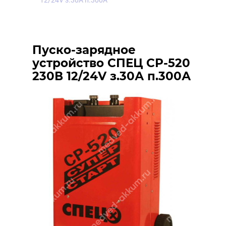
12/24V з.30А п.300А
Пуско-зарядное
устройство СПЕЦ СР-520
230В 12/24V з.30А п.300А