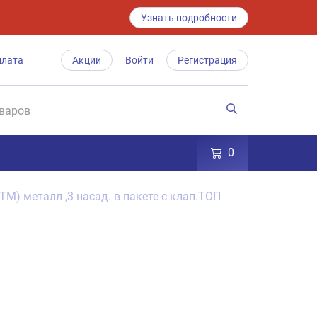
Узнать подробности
плата
Акции
Войти
Регистрация
0
ТМ) металл ,3 насад. в пакете с клап.ТОП