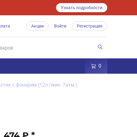
Узнать подробности
плата
Акции
Войти
Регистрация
0
стик с фонарем (12л./мин. 7атм.)
474 ₽
*