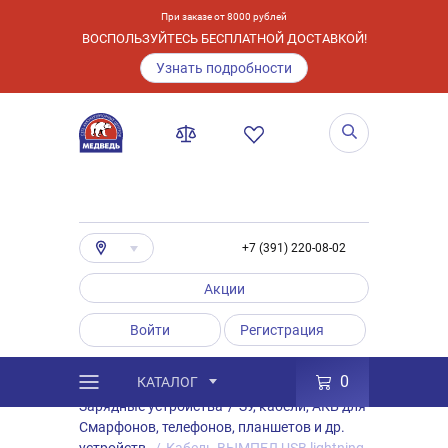
При заказе от 8000 рублей
ВОСПОЛЬЗУЙТЕСЬ БЕСПЛАТНОЙ ДОСТАВКОЙ!
Узнать подробности
+7 (391) 220-08-02
Акции
Войти
Регистрация
0
КАТАЛОГ
/
Каталог
/
Товары
/
Аксессуары
/
Зарядные устройства
/
ЗУ, кабели, АКБ для
Смарфонов, телефонов, планшетов и др.