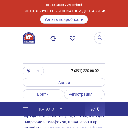
При заказе от 8000 рублей
ВОСПОЛЬЗУЙТЕСЬ БЕСПЛАТНОЙ ДОСТАВКОЙ!
Узнать подробности
+7 (391) 220-08-02
Акции
Войти
Регистрация
0
КАТАЛОГ
/
Каталог
/
Товары
/
Аксессуары
/
Зарядные устройства
/
ЗУ, кабели, АКБ для
Смарфонов, телефонов, планшетов и др.