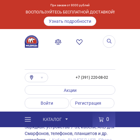
При заказе от 8000 рублей
ВОСПОЛЬЗУЙТЕСЬ БЕСПЛАТНОЙ ДОСТАВКОЙ!
Узнать подробности
+7 (391) 220-08-02
Акции
Войти
Регистрация
0
КАТАЛОГ
/
Каталог
/
Товары
/
Аксессуары
/
Зарядные устройства
/
ЗУ, кабели, АКБ для
Смарфонов, телефонов, планшетов и др.