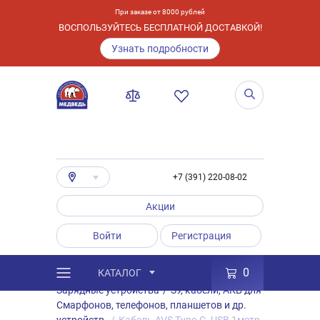
При заказе от 8000 рублей
ВОСПОЛЬЗУЙТЕСЬ БЕСПЛАТНОЙ ДОСТАВКОЙ!
Узнать подробности
+7 (391) 220-08-02
Акции
Войти
Регистрация
0
КАТАЛОГ
/
Каталог
/
Товары
/
Аксессуары
/
Зарядные устройства
/
ЗУ, кабели, АКБ для
Смарфонов, телефонов, планшетов и др.