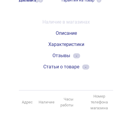
Оплата
Доставка
Гарантия на товар
?
?
?
Наличие в магазинах
Описание
Характеристики
Отзывы
-
Статьи о товаре
-
Номер
Часы
Адрес
Наличие
телефона
работы
магазина