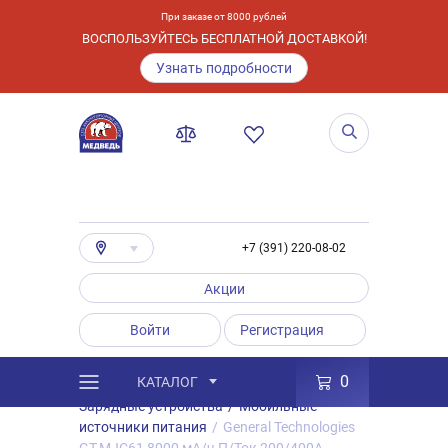
При заказе от 8000 рублей
ВОСПОЛЬЗУЙТЕСЬ БЕСПЛАТНОЙ ДОСТАВКОЙ!
Узнать подробности
+7 (391) 220-08-02
Акции
Войти
Регистрация
0
КАТАЛОГ
/
Каталог
/
Товары
/
Аксессуары
/
Зарядные устройства
/
Мобильные
источники питания
/
General Technologies