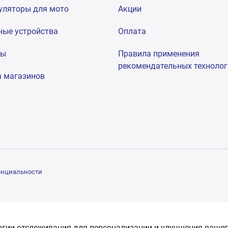
уляторы для мото
Акции
ные устройства
Оплата
мы
Правила применения
рекомендательных техноло
а магазинов
енциальности
огии отслеживания для персонализации и улучшения вашег