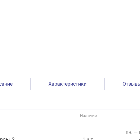
сание
Характеристики
Отзыв
Наличие
пн. — 
вды, 2.
1 шт.