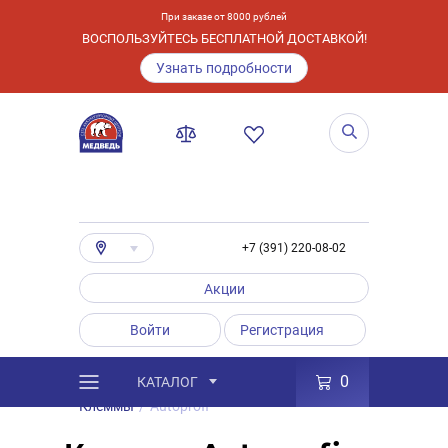
При заказе от 8000 рублей
ВОСПОЛЬЗУЙТЕСЬ БЕСПЛАТНОЙ ДОСТАВКОЙ!
Узнать подробности
+7 (391) 220-08-02
Акции
Войти
Регистрация
0
КАТАЛОГ
/
Каталог
/
Товары
/
Аксессуары
/
Клеммы
/
Autoprofi