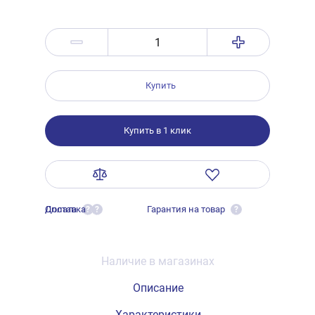
Купить
Купить в 1 клик
Оплата
Доставка
Гарантия на товар
?
?
?
Наличие в магазинах
Описание
Характеристики