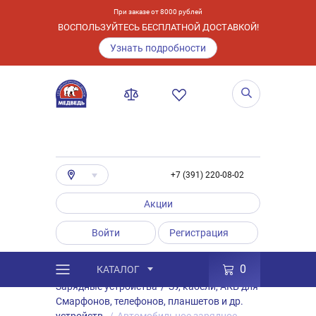
При заказе от 8000 рублей
ВОСПОЛЬЗУЙТЕСЬ БЕСПЛАТНОЙ ДОСТАВКОЙ!
Узнать подробности
+7 (391) 220-08-02
Акции
Войти
Регистрация
0
КАТАЛОГ
/
Каталог
/
Товары
/
Аксессуары
/
Зарядные устройства
/
ЗУ, кабели, АКБ для
Смарфонов, телефонов, планшетов и др.