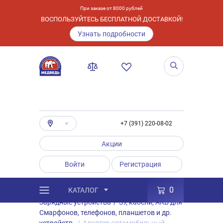
При заказе от 8000 рублей
ВОСПОЛЬЗУЙТЕСЬ БЕСПЛАТНОЙ ДОСТАВКОЙ!
Узнать подробности
+7 (391) 220-08-02
Акции
Войти
Регистрация
0
КАТАЛОГ
/
Каталог
/
Товары
/
Аксессуары
/
Зарядные устройства
/
ЗУ, кабели, АКБ для
Смарфонов, телефонов, планшетов и др.